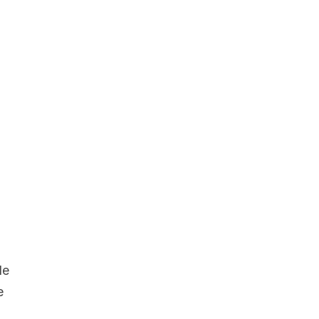
de
e
s