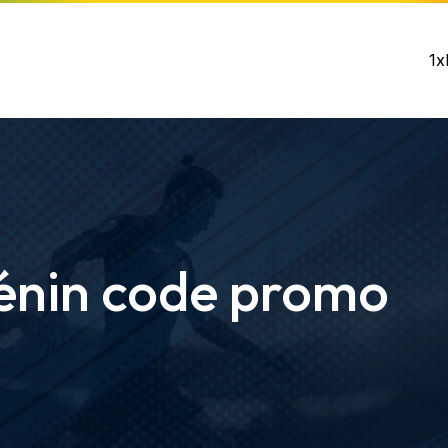
1x
Bénin code promo