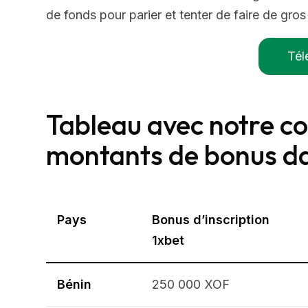
de fonds pour parier et tenter de faire de gros
Tél
Tableau avec notre c
montants de bonus da
Pays
Bonus d’inscription
1xbet
Bénin
250 000 XOF