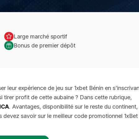
Large marché sportif
Bonus de premier dépôt
r leur expérience de jeu sur 1xbet Bénin en s’inscrivan
tirer profit de cette aubaine ? Dans cette rubrique,
ICA
. Avantages, disponibilité sur le reste du continent,
 devez savoir sur le meilleur code promotionnel 1xBet