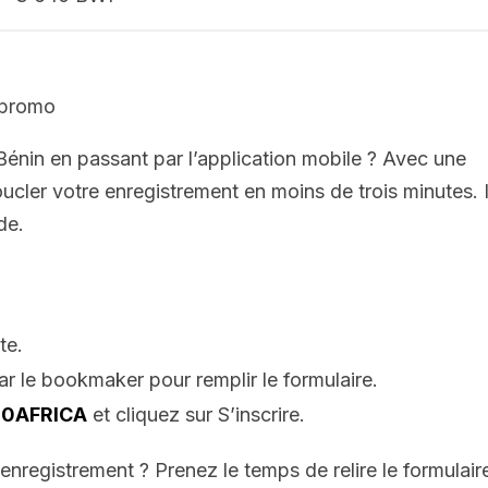
 promo
 Bénin en passant par l’application mobile ? Avec une
ucler votre enregistrement en moins de trois minutes. I
de.
te.
r le bookmaker pour remplir le formulaire.
30AFRICA
et cliquez sur S’inscrire.
 enregistrement ? Prenez le temps de relire le formulair