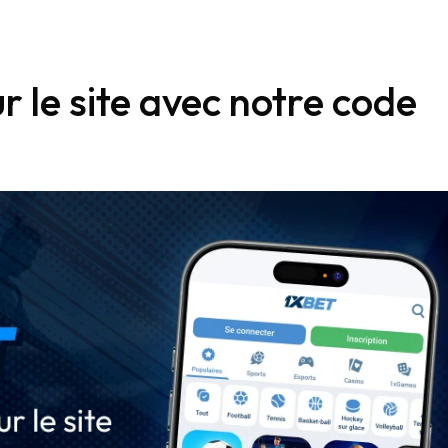
r le site avec notre code