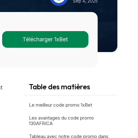
Sep 4, 2025
Télécharger 1xBet
Table des matières
t
Le meilleur code promo 1xBet
Les avantages du code promo
130AFRICA
Tableau avec notre code promo dans